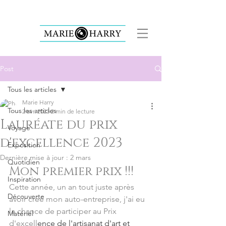
Post
Tous les articles
Marie Harry
Tous les articles
2 avr. 2023
2 min de lecture
Lauréate du prix
Voyage
d'excellence 2023
Exposition
Dernière mise à jour :
2 mars
Quotidien
Mon premier prix !!!
Inspiration
Cette année, un an tout juste après 
Découverte
avoir créé mon auto-entreprise, j'ai eu 
la chance de participer au Prix 
Matériel
d'excell
ence 
de l'artisanat d'art et 