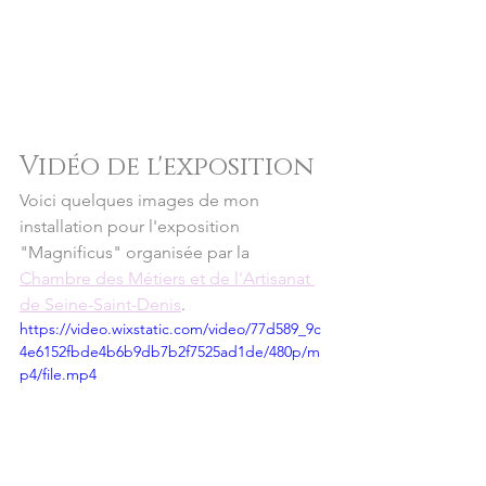
Vidéo de l'exposition
Voici quelques images de mon 
installation pour l'exposition 
"Magnificus" organisée par la 
Chambre des Métiers et de l'Artisanat 
de Seine-Saint-Denis
.
https://video.wixstatic.com/video/77d589_9c
4e6152fbde4b6b9db7b2f7525ad1de/480p/m
p4/file.mp4