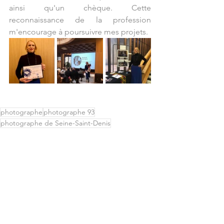
ainsi qu'un chèque. Cette 
reconnaissance de la profession 
m'encourage à poursuivre mes projets. 
photographe
photographe 93
photographe de Seine-Saint-Denis
Seine-Saint-Denis
IN Seine-Saint-Denis
reportage
famille
Rosny sous bois
Marie HARRY
EFET
Montreuil
interview
Projet photo
Grand Paris
récompense
JEMA
Prix
Jeune espoir de l'artisanat
CMA93
Chambre des métiers
exposition
préfecture de Bobigny
reportage social
impression
tirage
Nous sommes la Seine-Saint-Denis
Est-Ensemble
département
93
prix d'excellence
Exposition