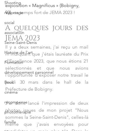
Shooting
exposition « Magnificus » (Bobigny, 
93)
, 
un temps fort de JEMA 2023 !
reportage
social
A quelques jours des 
association
JEMA 2023
Seine-Saint-Denis
Il y a deux semaines, j'ai reçu un mail 
Histoire de l'art
m'indiquant que j'étais lauréate du Prix 
d'Excellence 2023, que nous étions 21 
Formation
sélectionnés et que nous avions 
développement personnel
l'opportunité d'exposer notre travail le 
jeudi 30 mars dans le hall de la 
Book
Préfecture de Bobigny.
cinéma
récompense
J'ai donc lancé l'impression de deux 
photos issues de mon projet "Nous 
photothérapie
sommes la Seine-Saint-Denis", celles-là 
famille
même que j'avais envoyées pour 