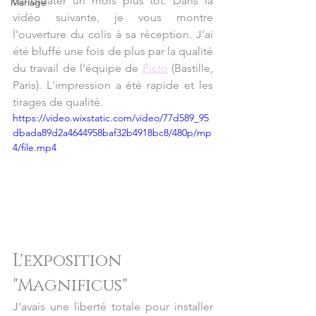
candidater un mois plus tôt. Dans la 
Mariage
vidéo suivante, je vous montre 
l'ouverture du colis à sa réception. J'ai 
été bluffé une fois de plus par la qualité 
du travail de l'équipe de 
Picto
 (Bastille, 
Paris). L'impression a été rapide et les 
tirages de qualité.
https://video.wixstatic.com/video/77d589_95
dbada89d2a4644958baf32b4918bc8/480p/mp
4/file.mp4
L'exposition 
"Magnificus"
J'avais une liberté totale pour installer 