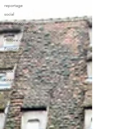
reportage
social
association
Seine-Saint-Denis
Histoire de l'art
Formation
développement
personnel
Book
cinéma
récompense
photothérapie
famille
Mariage