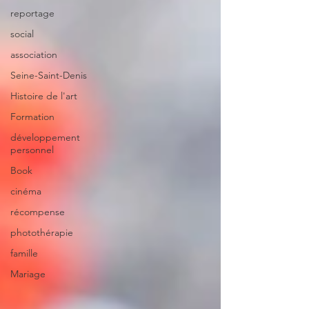
reportage
social
association
Seine-Saint-Denis
Histoire de l'art
Formation
développement
personnel
Book
cinéma
récompense
photothérapie
famille
Mariage