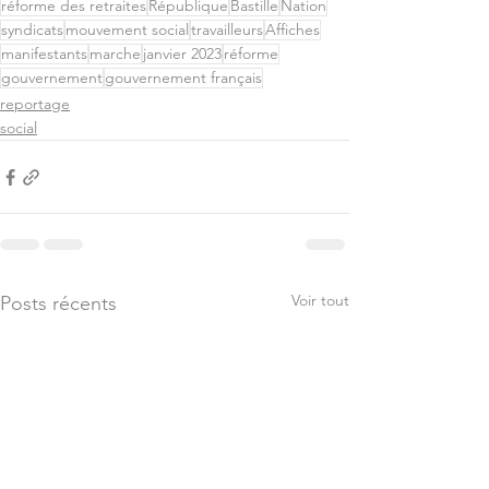
réforme des retraites
République
Bastille
Nation
syndicats
mouvement social
travailleurs
Affiches
manifestants
marche
janvier 2023
réforme
gouvernement
gouvernement français
reportage
social
Voir tout
Posts récents