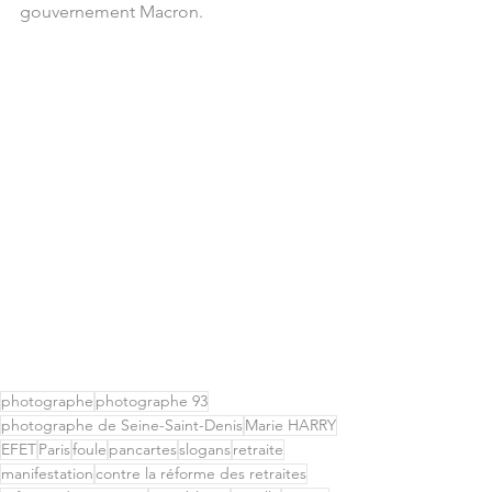
gouvernement Macron.
photographe
photographe 93
photographe de Seine-Saint-Denis
Marie HARRY
EFET
Paris
foule
pancartes
slogans
retraite
manifestation
contre la réforme des retraites