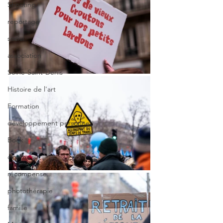
Shooting
reportage
social
association
Seine-Saint-Denis
Histoire de l'art
Formation
développement personnel
Book
cinéma
récompense
photothérapie
famille