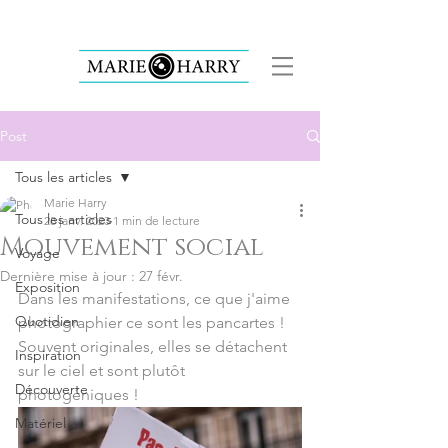
Post
Tous les articles
Marie Harry
Tous les articles
28 janv. 2023
1 min de lecture
Mouvement social
Voyage
Dernière mise à jour :
27 févr.
Exposition
Dans les manifestations, ce que j'aime 
Quotidien
photographier ce sont les pancartes ! 
Souvent originales, elles se détachent 
Inspiration
sur le ciel et sont plutôt 
Découverte
photogéniques ! 
Matériel