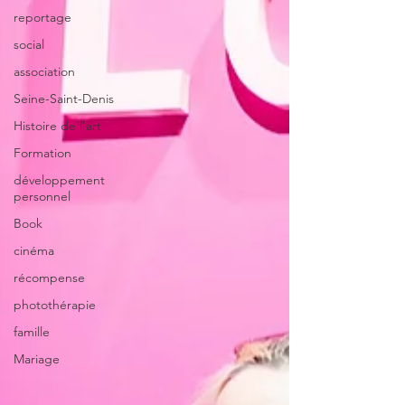
reportage
social
association
Seine-Saint-Denis
Histoire de l'art
Formation
développement
personnel
Book
cinéma
récompense
photothérapie
famille
Mariage