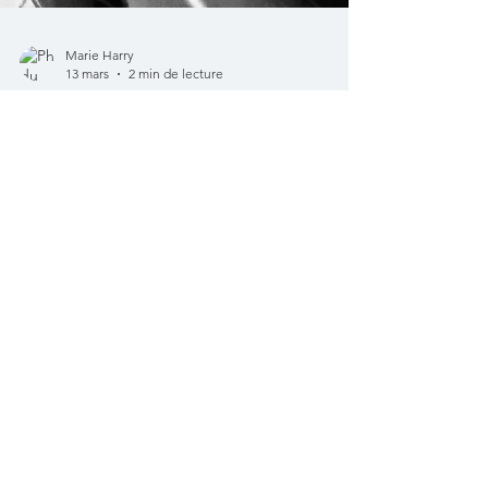
Marie Harry
13 mars
2 min de lecture
Poser nue ?
"Est-ce que je vais devoir poser nue ?" C'est
la question qu'on me pose le plus souvent
en message privé. Et c'est normal.