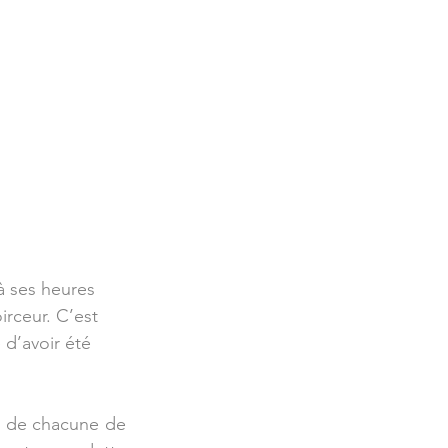
à ses heures 
irceur. C’est 
 d’avoir été 
on de chacune de 