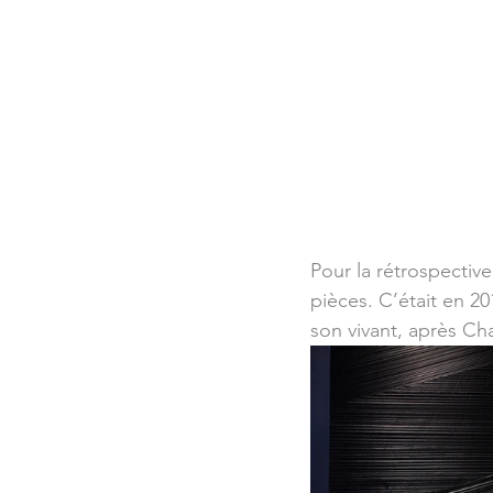
Pour la rétrospective
pièces. C’était en 201
son vivant, après Cha