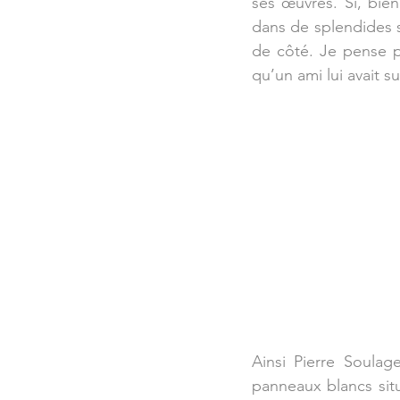
ses œuvres. Si, bie
dans de splendides s
de côté. Je pense pa
qu’un ami lui avait 
Ainsi Pierre Soulag
panneaux blancs situ