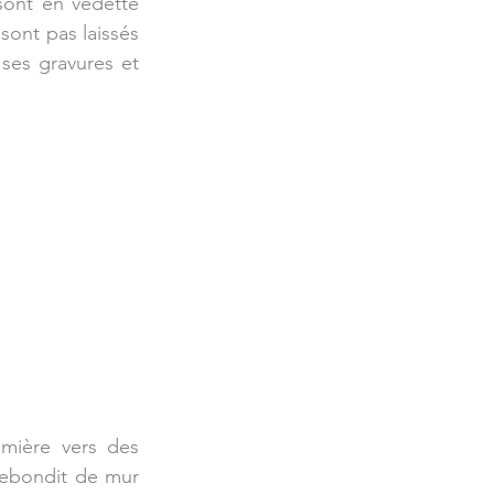
ont en vedette 
ont pas laissés 
ses gravures et 
umière vers des 
rebondit de mur 