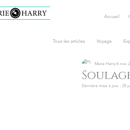
Accueil
Tous les articles
Voyage
Exp
Marie Harry
6 nov. 
reportage
social
asso
Soulage
Dernière mise à jour :
25 j
développement personnel