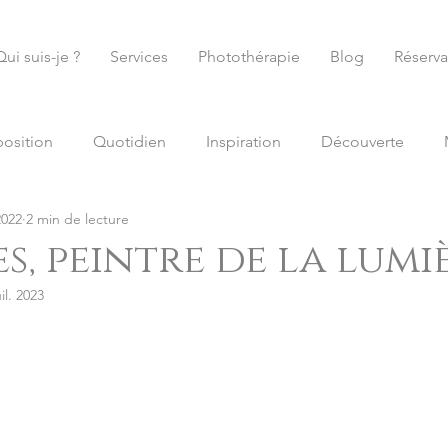
Qui suis-je ?
Services
Photothérapie
Blog
Réserva
osition
Quotidien
Inspiration
Découverte
2022
2 min de lecture
ciation
Seine-Saint-Denis
Histoire de l'art
Forma
s, peintre de la lumiè
uil. 2023
Book
cinéma
récompense
photothérapie