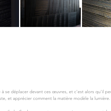
é à se déplacer devant ces œuvres, et c'est alors qu'il 
tiste, et apprécier comment la matière modèle la lumière.