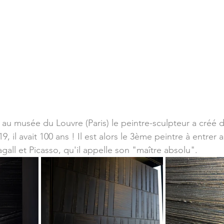
 au musée du Louvre (Paris) le peintre-sculpteur a créé 
9, il avait 100 ans ! Il est alors le 3ème peintre à entrer
gall et Picasso, qu'il appelle son "maître absolu".