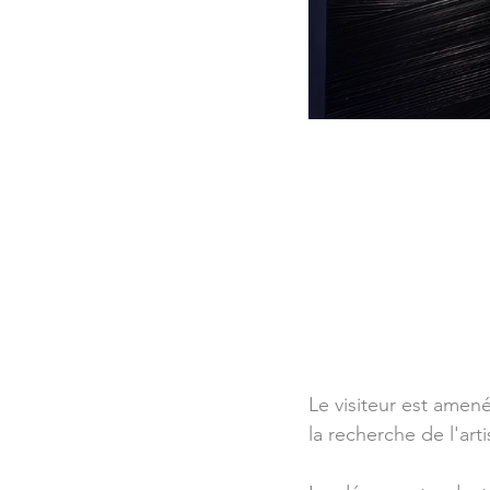
Le visiteur est amen
la recherche de l'ar