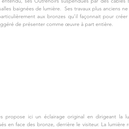
n entendu, ses Outrenoirs suspendues par des câbles s
alles baignées de lumière.  Ses travaux plus anciens ne s
rticulièrement aux bronzes qu’il façonnait pour créer 
suggéré de présenter comme œuvre à part entière. 
es propose ici un éclairage original en dirigeant la l
és en face des bronze, derrière le visiteur. La lumière 